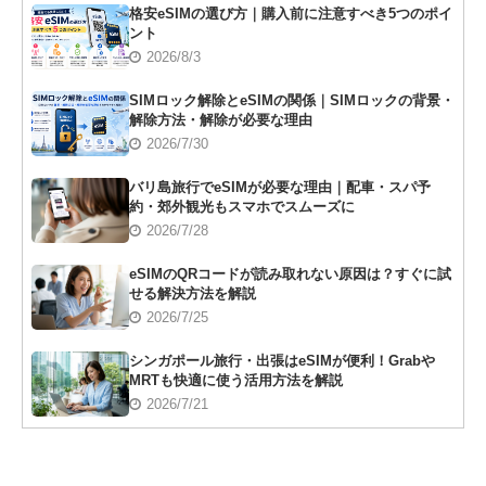
格安eSIMの選び方｜購入前に注意すべき5つのポイ
ント
2026/8/3
SIMロック解除とeSIMの関係｜SIMロックの背景・
解除方法・解除が必要な理由
2026/7/30
バリ島旅行でeSIMが必要な理由｜配車・スパ予
約・郊外観光もスマホでスムーズに
2026/7/28
eSIMのQRコードが読み取れない原因は？すぐに試
せる解決方法を解説
2026/7/25
シンガポール旅行・出張はeSIMが便利！Grabや
MRTも快適に使う活用方法を解説
2026/7/21