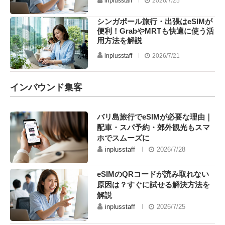
inplusstaff
2026/7/25
シンガポール旅行・出張はeSIMが
便利！GrabやMRTも快適に使う活
用方法を解説
inplusstaff
2026/7/21
インバウンド集客
バリ島旅行でeSIMが必要な理由｜
配車・スパ予約・郊外観光もスマ
ホでスムーズに
inplusstaff
2026/7/28
eSIMのQRコードが読み取れない
原因は？すぐに試せる解決方法を
解説
inplusstaff
2026/7/25