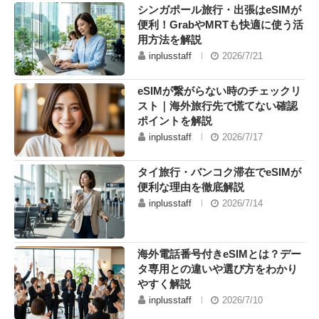
シンガポール旅行・出張はeSIMが
便利！GrabやMRTも快適に使う活
用方法を解説
inplusstaff
2026/7/21
eSIMが繋がらない時のチェックリ
スト｜海外旅行先で慌てない確認
ポイントを解説
inplusstaff
2026/7/17
タイ旅行・バンコク滞在でeSIMが
便利な理由を徹底解説
inplusstaff
2026/7/14
海外電話番号付きeSIMとは？デー
タ専用との違いや選び方をわかり
やすく解説
inplusstaff
2026/7/10