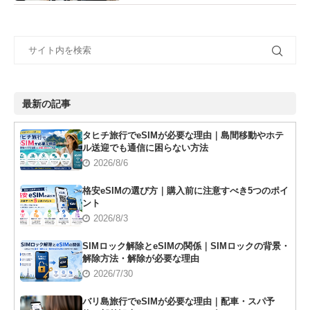
最新の記事
タヒチ旅行でeSIMが必要な理由｜島間移動やホテ
ル送迎でも通信に困らない方法
2026/8/6
格安eSIMの選び方｜購入前に注意すべき5つのポイ
ント
2026/8/3
SIMロック解除とeSIMの関係｜SIMロックの背景・
解除方法・解除が必要な理由
2026/7/30
バリ島旅行でeSIMが必要な理由｜配車・スパ予