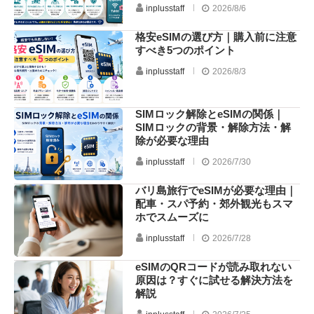
inplusstaff
2026/8/6
格安eSIMの選び方｜購入前に注意
すべき5つのポイント
inplusstaff
2026/8/3
SIMロック解除とeSIMの関係｜
SIMロックの背景・解除方法・解
除が必要な理由
inplusstaff
2026/7/30
バリ島旅行でeSIMが必要な理由｜
配車・スパ予約・郊外観光もスマ
ホでスムーズに
inplusstaff
2026/7/28
eSIMのQRコードが読み取れない
原因は？すぐに試せる解決方法を
解説