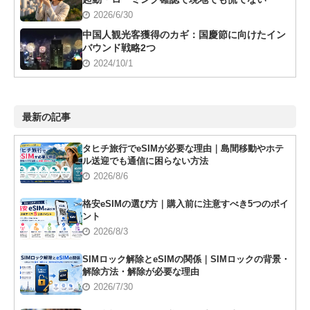
2026/6/30
中国人観光客獲得のカギ：国慶節に向けたイン
バウンド戦略2つ
2024/10/1
最新の記事
タヒチ旅行でeSIMが必要な理由｜島間移動やホテ
ル送迎でも通信に困らない方法
2026/8/6
格安eSIMの選び方｜購入前に注意すべき5つのポイ
ント
2026/8/3
SIMロック解除とeSIMの関係｜SIMロックの背景・
解除方法・解除が必要な理由
2026/7/30