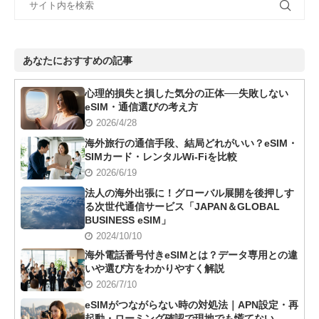
あなたにおすすめの記事
心理的損失と損した気分の正体──失敗しない
eSIM・通信選びの考え方
2026/4/28
海外旅行の通信手段、結局どれがいい？eSIM・
SIMカード・レンタルWi-Fiを比較
2026/6/19
法人の海外出張に！グローバル展開を後押しす
る次世代通信サービス「JAPAN＆GLOBAL
BUSINESS eSIM」
2024/10/10
海外電話番号付きeSIMとは？データ専用との違
いや選び方をわかりやすく解説
2026/7/10
eSIMがつながらない時の対処法｜APN設定・再
起動・ローミング確認で現地でも慌てない