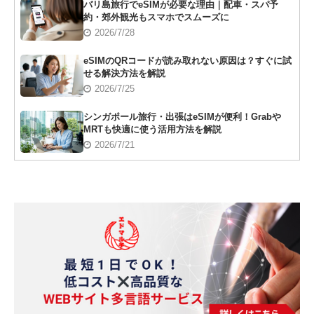
バリ島旅行でeSIMが必要な理由｜配車・スパ予
約・郊外観光もスマホでスムーズに
2026/7/28
eSIMのQRコードが読み取れない原因は？すぐに試
せる解決方法を解説
2026/7/25
シンガポール旅行・出張はeSIMが便利！Grabや
MRTも快適に使う活用方法を解説
2026/7/21