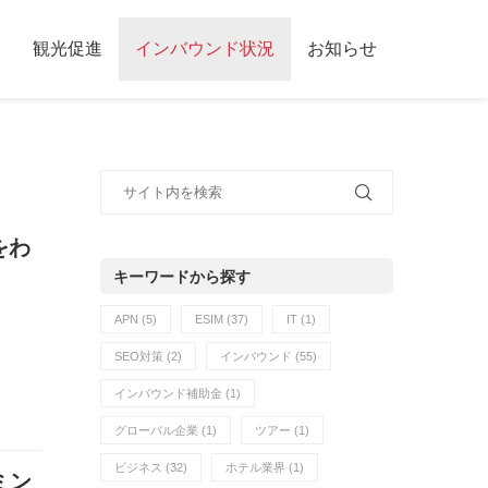
観光促進
インバウンド状況
お知らせ
をわ
キーワードから探す
APN
(5)
ESIM
(37)
IT
(1)
SEO対策
(2)
インバウンド
(55)
インバウンド補助金
(1)
グローバル企業
(1)
ツアー
(1)
ビジネス
(32)
ホテル業界
(1)
ミン