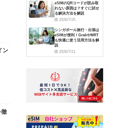
eSIMのQRコードが読み取
れない原因は？すぐに試せ
る解決方法を解説
2026/7/25
シンガポール旅行・出張は
eSIMが便利！GrabやMRT
も快適に使う活用方法を解
説
イン
2026/7/21
を徹