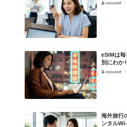
inplusstaff
eSIMは
別にわか
inplusstaff
海外旅行
ンタルWi