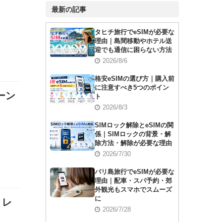
最新の記事
タヒチ旅行でeSIMが必要な
理由｜島間移動やホテル送
迎でも通信に困らない方法
2026/8/6
格安eSIMの選び方｜購入前
に注意すべき5つのポイン
ーン
ト
2026/8/3
SIMロック解除とeSIMの関
係｜SIMロックの背景・解
除方法・解除が必要な理由
2026/7/30
バリ島旅行でeSIMが必要な
理由｜配車・スパ予約・郊
外観光もスマホでスムーズ
に
・レ
2026/7/28