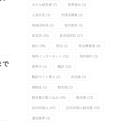
ホテル経営者
(7)
世界進出
(1)
人員不足
(1)
代理店募集
(1)
地域活性化
(1)
地方創生
(1)
多言語
(15)
多言語対応
(17)
旅行
(35)
民泊
(1)
民泊事業者
(4)
海外インターネット
(31)
海外旅行
(1)
まで
競争力
(1)
翻訳
(13)
翻訳サイト導入
(1)
自治体
(1)
補助金
(1)
観光地
(1)
観光客の取り込み
(15)
観光業
(13)
訪日外国人
(47)
訪日外国人観光客
(15)
通信業界
(1)