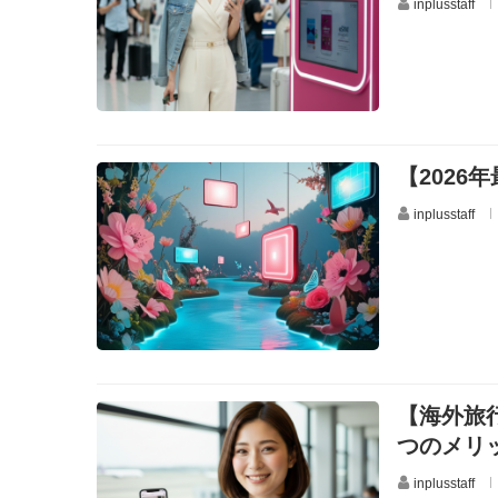
inplusstaff
【2026
inplusstaff
【海外旅
つのメリ
inplusstaff