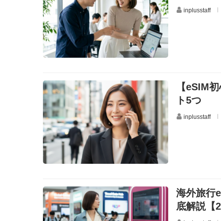
inplusstaff
【eSI
ト5つ
inplusstaff
海外旅行e
底解説【2