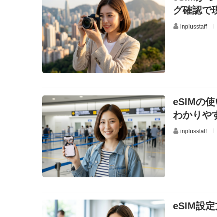
グ確認で
inplusstaff
eSIM
わかりや
inplusstaff
eSIM設